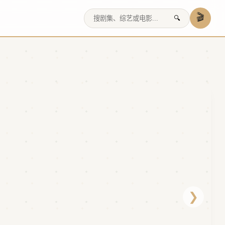
🎬
🔍
❯