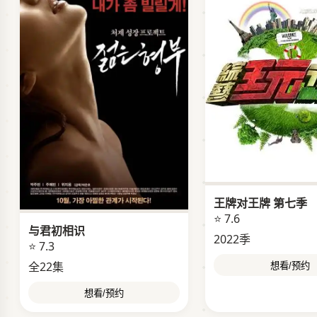
王牌对王牌 第七季
⭐ 7.6
与君初相识
2022季
⭐ 7.3
全22集
想看/预约
想看/预约