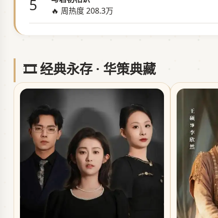
5
🔥 周热度 208.3万
🎞️ 经典永存 · 华策典藏