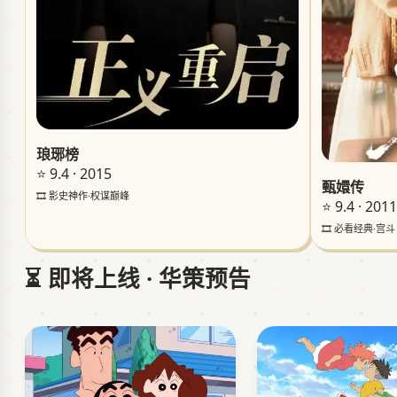
琅琊榜
⭐ 9.4 · 2015
甄嬛传
🎞️ 影史神作·权谋巅峰
⭐ 9.4 · 2011
🎞️ 必看经典·宫斗
⏳ 即将上线 · 华策预告