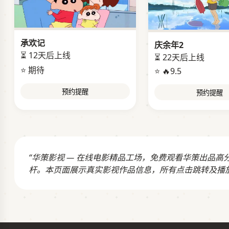
承欢记
庆余年2
⏳ 12天后上线
⏳ 22天后上线
⭐ 期待
⭐ 🔥9.5
预约提醒
预约提醒
“华策影视 — 在线电影精品工场，免费观看华策出品
杆。本页面展示真实影视作品信息，所有点击跳转及播