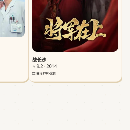
战长沙
⭐ 9.2 · 2014
🎞️ 催泪神片·家国