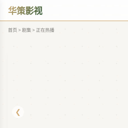
恋
华策影视
立
即
观
看
首页 > 剧集 > 正在热播
❮